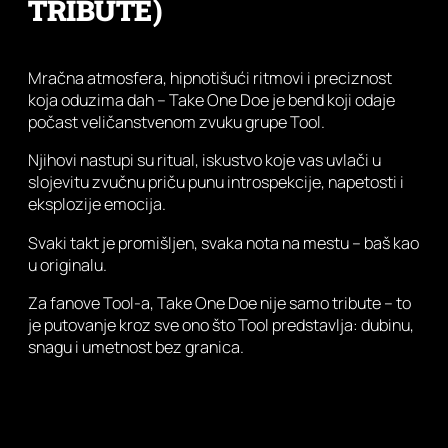
TRIBUTE)
Mračna atmosfera, hipnotišući ritmovi i preciznost
koja oduzima dah – Take One Doe je bend koji odaje
počast veličanstvenom zvuku grupe Tool.
Njihovi nastupi su ritual, iskustvo koje vas uvlači u
slojevitu zvučnu priču punu introspekcije, napetosti i
eksplozije emocija.
Svaki takt je promišljen, svaka nota na mestu – baš kao
u originalu.
Za fanove Tool-a, Take One Doe nije samo tribute – to
je putovanje kroz sve ono što Tool predstavlja: dubinu,
snagu i umetnost bez granica.