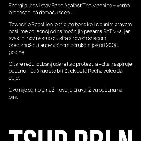
Energija, bes i stav Rage Against The Machine – verno
preneseni na domaću scenu!
Township Rebellion je tribute bend koji s punim pravom
nosi ime po jednoj od najmoćnijih pesama RATM-a, jer
svaki njihov nastup pulsira sirovom snagom,
preciznošću i autentičnom porukom još od 2008.
godine.
Gitare režu, bubanj udara kao protest, a vokal raspiruje
pobunu – baš kao što bi i Zack de la Rocha voleo da
čuje.
Ovo nije samo omaž – ovo je prava, živa pobuna na
bini.