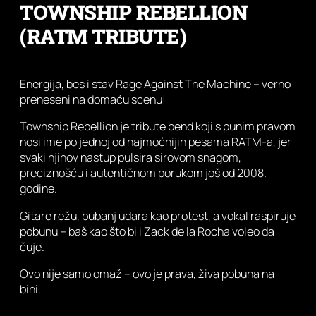
TOWNSHIP REBELLION
(RATM TRIBUTE)
Energija, bes i stav Rage Against The Machine – verno
preneseni na domaću scenu!
Township Rebellion je tribute bend koji s punim pravom
nosi ime po jednoj od najmoćnijih pesama RATM-a, jer
svaki njihov nastup pulsira sirovom snagom,
preciznošću i autentičnom porukom još od 2008.
godine.
Gitare režu, bubanj udara kao protest, a vokal raspiruje
pobunu – baš kao što bi i Zack de la Rocha voleo da
čuje.
Ovo nije samo omaž – ovo je prava, živa pobuna na
bini.